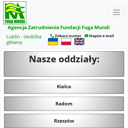
×
Agencja Zatrudnienia Fundacji Fuga Mundi
Lublin - siedziba
Zobacz numer
Napisz e-mail
główna
Nasze oddziały:
Kielce
Radom
Rzeszów